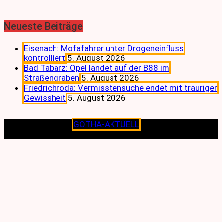
Neueste Beiträge
Eisenach: Mofafahrer unter Drogeneinfluss
kontrolliert
5. August 2026
Bad Tabarz: Opel landet auf der B88 im
Straßengraben
5. August 2026
Friedrichroda: Vermisstensuche endet mit trauriger
Gewissheit
5. August 2026
Copyright © 2026
GOTHA-AKTUELL
.|Seit jeher dem
Lokalen verpflichtet.