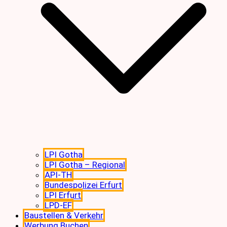
LPI Gotha
LPI Gotha – Regional
API-TH
Bundespolizei Erfurt
LPI Erfurt
LPD-EF
Baustellen & Verkehr
Werbung Buchen