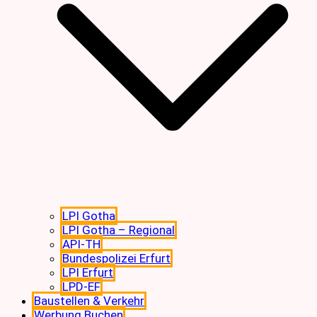
LPI Gotha
LPI Gotha – Regional
API-TH
Bundespolizei Erfurt
LPI Erfurt
LPD-EF
Baustellen & Verkehr
Werbung Buchen