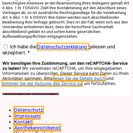
berechtigtes Interesse an der Beantwortung Ihres Anliegens gemäß Art.
6 Abs. 1 lit. f DSGVO. Zielt Ihre Kontaktierung auf den Abschluss eines
Vertrages ab, so ist zusätzliche Rechtsgrundlage für die Verarbeitung
Art. 6 Abs. 1 lit. b DSGVO. Ihre Daten werden nach abschließender
Bearbeitung Ihrer Anfrage gelöscht. Dies ist der Fall, wenn sich aus den
Umständen entnehmen lässt, dass der betroffene Sachverhalt
abschließend geklärt ist und sofern keine gesetzlichen
Aufbewahrungspflichten entgegenstehen.
Ich habe die
Datenschutzerklärung
gelesen und
akzeptiert.
*
Wir benötigen Ihre Zustimmung, um den reCAPTCHA-Service
zu laden!
Wir verwenden reCAPTCHA, um Ihre eingegebenen
Informationen zu überprüfen. Dieser Service kann Daten zu Ihren
Aktivitäten sammeln. Bitte
lesen Sie die Details durch
und
stimmen Sie der Nutzung des Service zu
, um fortzufahren.
Datenschutz
Impressum
Kontakt
Apothekennotdienst