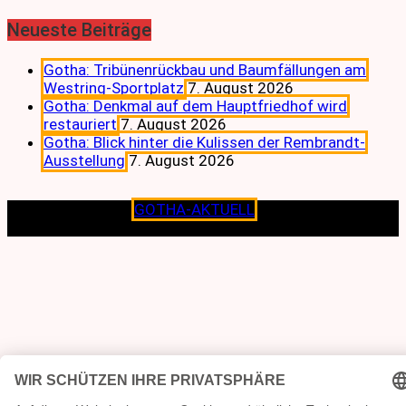
Neueste Beiträge
Gotha: Tribünenrückbau und Baumfällungen am
Westring-Sportplatz
7. August 2026
Gotha: Denkmal auf dem Hauptfriedhof wird
restauriert
7. August 2026
Gotha: Blick hinter die Kulissen der Rembrandt-
Ausstellung
7. August 2026
Copyright © 2026
GOTHA-AKTUELL
.|Seit jeher dem
Lokalen verpflichtet.