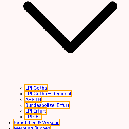
LPI Gotha
LPI Gotha – Regional
API-TH
Bundespolizei Erfurt
LPI Erfurt
LPD-EF
Baustellen & Verkehr
Werbung Buchen