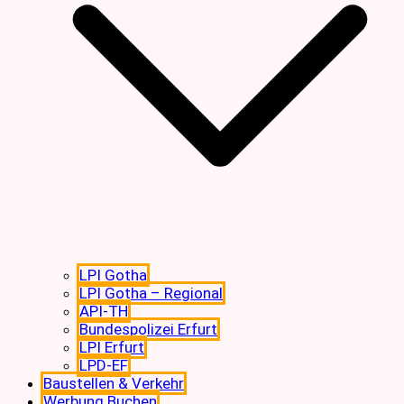
LPI Gotha
LPI Gotha – Regional
API-TH
Bundespolizei Erfurt
LPI Erfurt
LPD-EF
Baustellen & Verkehr
Werbung Buchen