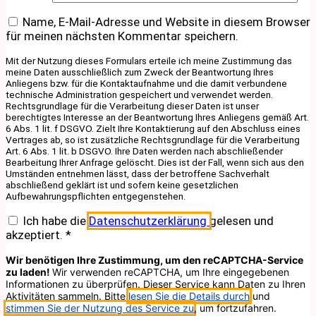
Name, E-Mail-Adresse und Website in diesem Browser
für meinen nächsten Kommentar speichern.
Mit der Nutzung dieses Formulars erteile ich meine Zustimmung das
meine Daten ausschließlich zum Zweck der Beantwortung Ihres
Anliegens bzw. für die Kontaktaufnahme und die damit verbundene
technische Administration gespeichert und verwendet werden.
Rechtsgrundlage für die Verarbeitung dieser Daten ist unser
berechtigtes Interesse an der Beantwortung Ihres Anliegens gemäß Art.
6 Abs. 1 lit. f DSGVO. Zielt Ihre Kontaktierung auf den Abschluss eines
Vertrages ab, so ist zusätzliche Rechtsgrundlage für die Verarbeitung
Art. 6 Abs. 1 lit. b DSGVO. Ihre Daten werden nach abschließender
Bearbeitung Ihrer Anfrage gelöscht. Dies ist der Fall, wenn sich aus den
Umständen entnehmen lässt, dass der betroffene Sachverhalt
abschließend geklärt ist und sofern keine gesetzlichen
Aufbewahrungspflichten entgegenstehen.
Ich habe die
Datenschutzerklärung
gelesen und
akzeptiert.
*
Wir benötigen Ihre Zustimmung, um den reCAPTCHA-Service
zu laden!
Wir verwenden reCAPTCHA, um Ihre eingegebenen
Informationen zu überprüfen. Dieser Service kann Daten zu Ihren
Aktivitäten sammeln. Bitte
lesen Sie die Details durch
und
stimmen Sie der Nutzung des Service zu
, um fortzufahren.