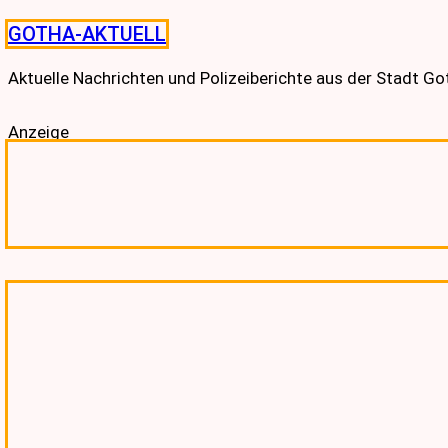
Skip
GOTHA-AKTUELL
to
content
Aktuelle Nachrichten und Polizeiberichte aus der Stadt G
Anzeige