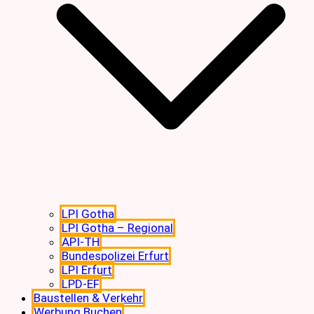
LPI Gotha
LPI Gotha – Regional
API-TH
Bundespolizei Erfurt
LPI Erfurt
LPD-EF
Baustellen & Verkehr
Werbung Buchen