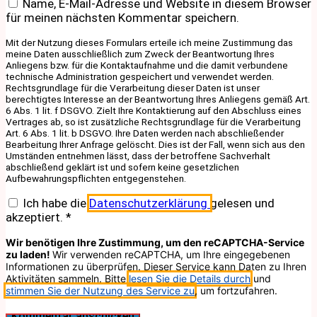
Name, E-Mail-Adresse und Website in diesem Browser
für meinen nächsten Kommentar speichern.
Mit der Nutzung dieses Formulars erteile ich meine Zustimmung das
meine Daten ausschließlich zum Zweck der Beantwortung Ihres
Anliegens bzw. für die Kontaktaufnahme und die damit verbundene
technische Administration gespeichert und verwendet werden.
Rechtsgrundlage für die Verarbeitung dieser Daten ist unser
berechtigtes Interesse an der Beantwortung Ihres Anliegens gemäß Art.
6 Abs. 1 lit. f DSGVO. Zielt Ihre Kontaktierung auf den Abschluss eines
Vertrages ab, so ist zusätzliche Rechtsgrundlage für die Verarbeitung
Art. 6 Abs. 1 lit. b DSGVO. Ihre Daten werden nach abschließender
Bearbeitung Ihrer Anfrage gelöscht. Dies ist der Fall, wenn sich aus den
Umständen entnehmen lässt, dass der betroffene Sachverhalt
abschließend geklärt ist und sofern keine gesetzlichen
Aufbewahrungspflichten entgegenstehen.
Ich habe die
Datenschutzerklärung
gelesen und
akzeptiert.
*
Wir benötigen Ihre Zustimmung, um den reCAPTCHA-Service
zu laden!
Wir verwenden reCAPTCHA, um Ihre eingegebenen
Informationen zu überprüfen. Dieser Service kann Daten zu Ihren
Aktivitäten sammeln. Bitte
lesen Sie die Details durch
und
stimmen Sie der Nutzung des Service zu
, um fortzufahren.