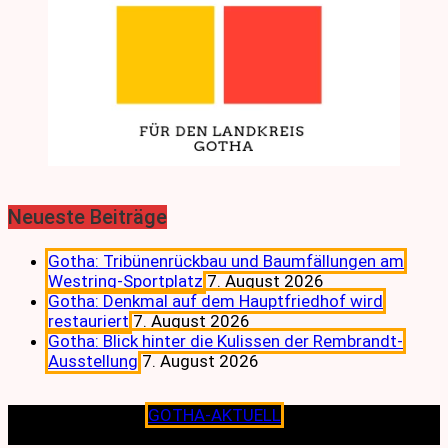
Neueste Beiträge
Gotha: Tribünenrückbau und Baumfällungen am
Westring-Sportplatz
7. August 2026
Gotha: Denkmal auf dem Hauptfriedhof wird
restauriert
7. August 2026
Gotha: Blick hinter die Kulissen der Rembrandt-
Ausstellung
7. August 2026
Copyright © 2026
GOTHA-AKTUELL
.|Seit jeher dem
Lokalen verpflichtet.