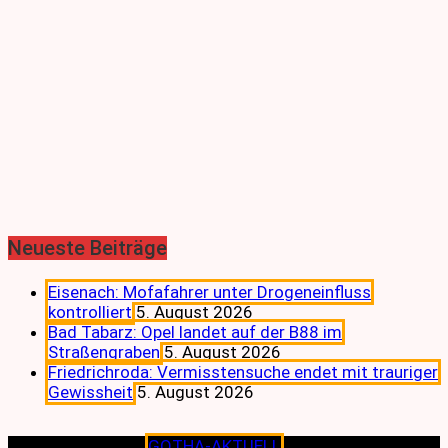
Neueste Beiträge
Eisenach: Mofafahrer unter Drogeneinfluss
kontrolliert
5. August 2026
Bad Tabarz: Opel landet auf der B88 im
Straßengraben
5. August 2026
Friedrichroda: Vermisstensuche endet mit trauriger
Gewissheit
5. August 2026
Copyright © 2026
GOTHA-AKTUELL
.|Seit jeher dem