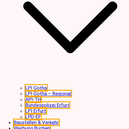
LPI Gotha
LPI Gotha – Regional
API-TH
Bundespolizei Erfurt
LPI Erfurt
LPD-EF
Baustellen & Verkehr
Werbung Buchen