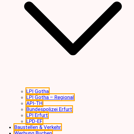
LPI Gotha
LPI Gotha – Regional
API-TH
Bundespolizei Erfurt
LPI Erfurt
LPD-EF
Baustellen & Verkehr
Werbung Buchen