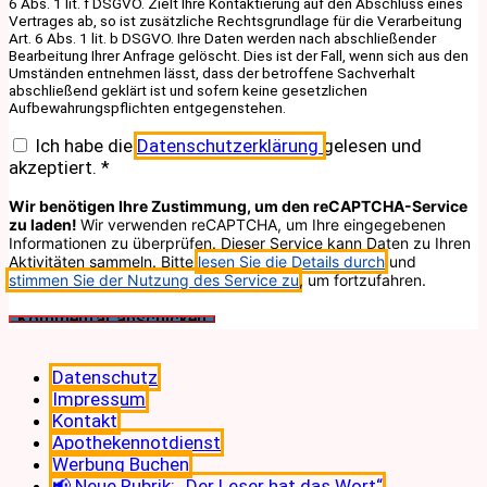
6 Abs. 1 lit. f DSGVO. Zielt Ihre Kontaktierung auf den Abschluss eines
Vertrages ab, so ist zusätzliche Rechtsgrundlage für die Verarbeitung
Art. 6 Abs. 1 lit. b DSGVO. Ihre Daten werden nach abschließender
Bearbeitung Ihrer Anfrage gelöscht. Dies ist der Fall, wenn sich aus den
Umständen entnehmen lässt, dass der betroffene Sachverhalt
abschließend geklärt ist und sofern keine gesetzlichen
Aufbewahrungspflichten entgegenstehen.
Ich habe die
Datenschutzerklärung
gelesen und
akzeptiert.
*
Wir benötigen Ihre Zustimmung, um den reCAPTCHA-Service
zu laden!
Wir verwenden reCAPTCHA, um Ihre eingegebenen
Informationen zu überprüfen. Dieser Service kann Daten zu Ihren
Aktivitäten sammeln. Bitte
lesen Sie die Details durch
und
stimmen Sie der Nutzung des Service zu
, um fortzufahren.
Datenschutz
Impressum
Kontakt
Apothekennotdienst
Werbung Buchen
📢 Neue Rubrik: „Der Leser hat das Wort“