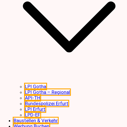
LPI Gotha
LPI Gotha – Regional
API-TH
Bundespolizei Erfurt
LPI Erfurt
LPD-EF
Baustellen & Verkehr
Werbung Buchen