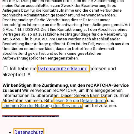
Mit der Nutzung dieses Formulars erteile ich meine Zustimmung das
meine Daten ausschließlich zum Zweck der Beantwortung Ihres
Anliegens bzw. für die Kontaktaufnahme und die damit verbundene
technische Administration gespeichert und verwendet werden.
Rechtsgrundlage für die Verarbeitung dieser Daten ist unser
berechtigtes Interesse an der Beantwortung Ihres Anliegens gemäß Art.
6 Abs. 1 lit. f DSGVO. Zielt Ihre Kontaktierung auf den Abschluss eines
Vertrages ab, so ist zusätzliche Rechtsgrundlage für die Verarbeitung
Art. 6 Abs. 1 lit. b DSGVO. Ihre Daten werden nach abschließender
Bearbeitung Ihrer Anfrage gelöscht. Dies ist der Fall, wenn sich aus den
Umständen entnehmen lässt, dass der betroffene Sachverhalt
abschließend geklärt ist und sofern keine gesetzlichen
Aufbewahrungspflichten entgegenstehen.
Ich habe die
Datenschutzerklärung
gelesen und
akzeptiert.
*
Wir benötigen Ihre Zustimmung, um den reCAPTCHA-Service
zu laden!
Wir verwenden reCAPTCHA, um Ihre eingegebenen
Informationen zu überprüfen. Dieser Service kann Daten zu Ihren
Aktivitäten sammeln. Bitte
lesen Sie die Details durch
und
stimmen Sie der Nutzung des Service zu
, um fortzufahren.
Datenschutz