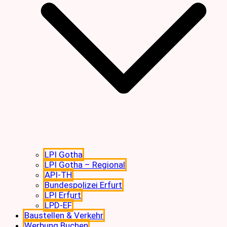
LPI Gotha
LPI Gotha – Regional
API-TH
Bundespolizei Erfurt
LPI Erfurt
LPD-EF
Baustellen & Verkehr
Werbung Buchen