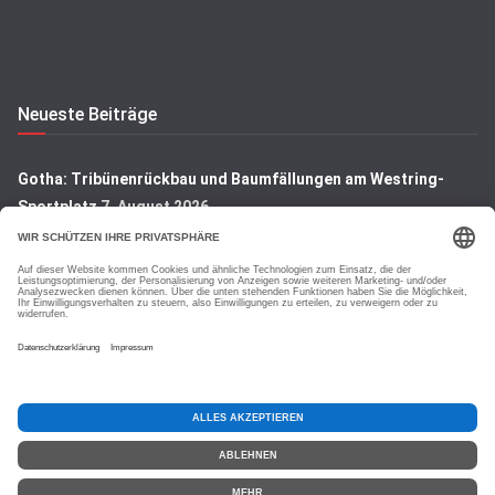
Neueste Beiträge
Gotha: Tribünenrückbau und Baumfällungen am Westring-
Sportplatz
7. August 2026
Gotha: Denkmal auf dem Hauptfriedhof wird restauriert
7.
August 2026
Gotha: Blick hinter die Kulissen der Rembrandt-Ausstellung
7.
August 2026
Copyright © 2026
GOTHA-AKTUELL
.|Seit jeher dem Lokalen
verpflichtet.