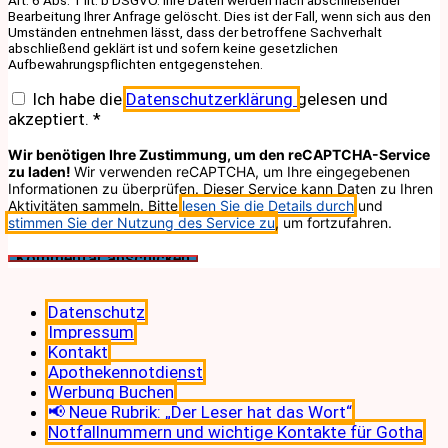
Bearbeitung Ihrer Anfrage gelöscht. Dies ist der Fall, wenn sich aus den
Umständen entnehmen lässt, dass der betroffene Sachverhalt
abschließend geklärt ist und sofern keine gesetzlichen
Aufbewahrungspflichten entgegenstehen.
Ich habe die
Datenschutzerklärung
gelesen und
akzeptiert.
*
Wir benötigen Ihre Zustimmung, um den reCAPTCHA-Service
zu laden!
Wir verwenden reCAPTCHA, um Ihre eingegebenen
Informationen zu überprüfen. Dieser Service kann Daten zu Ihren
Aktivitäten sammeln. Bitte
lesen Sie die Details durch
und
stimmen Sie der Nutzung des Service zu
, um fortzufahren.
Datenschutz
Impressum
Kontakt
Apothekennotdienst
Werbung Buchen
📢 Neue Rubrik: „Der Leser hat das Wort“
Notfallnummern und wichtige Kontakte für Gotha