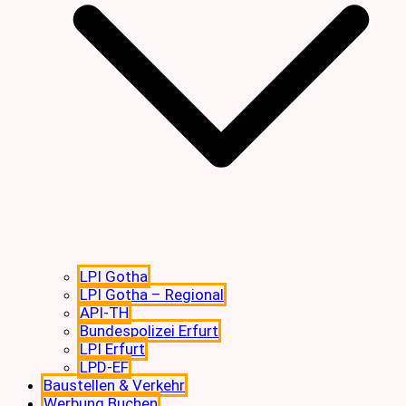
LPI Gotha
LPI Gotha – Regional
API-TH
Bundespolizei Erfurt
LPI Erfurt
LPD-EF
Baustellen & Verkehr
Werbung Buchen