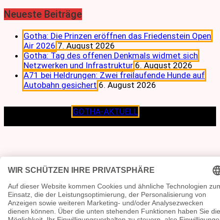
Neueste Beiträge
Gotha: Die Prinzen eröffnen das Friedenstein Open
Air 2026
7. August 2026
Gotha: Tag des offenen Denkmals widmet sich
Netzwerken und Infrastruktur
6. August 2026
A71 bei Heldrungen: Zwei freilaufende Hunde auf
Autobahn gesichert
6. August 2026
Copyright © 2026
GOTHA-AKTUELL
.|Seit jeher dem
Lokalen verpflichtet.