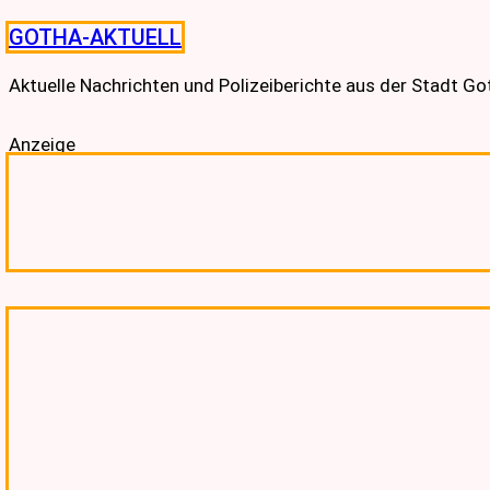
Skip
GOTHA-AKTUELL
to
content
Aktuelle Nachrichten und Polizeiberichte aus der Stadt G
Anzeige