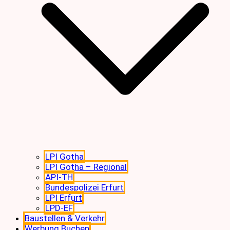
LPI Gotha
LPI Gotha – Regional
API-TH
Bundespolizei Erfurt
LPI Erfurt
LPD-EF
Baustellen & Verkehr
Werbung Buchen