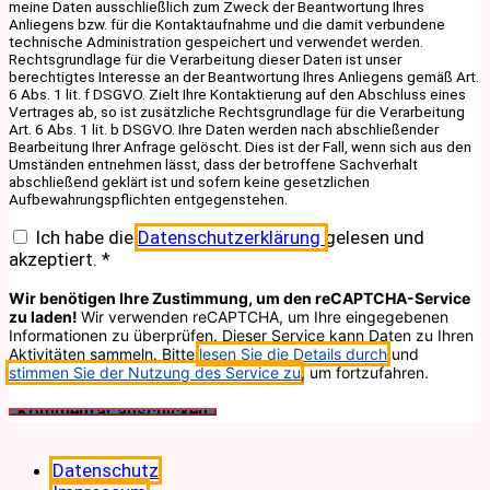
meine Daten ausschließlich zum Zweck der Beantwortung Ihres
Anliegens bzw. für die Kontaktaufnahme und die damit verbundene
technische Administration gespeichert und verwendet werden.
Rechtsgrundlage für die Verarbeitung dieser Daten ist unser
berechtigtes Interesse an der Beantwortung Ihres Anliegens gemäß Art.
6 Abs. 1 lit. f DSGVO. Zielt Ihre Kontaktierung auf den Abschluss eines
Vertrages ab, so ist zusätzliche Rechtsgrundlage für die Verarbeitung
Art. 6 Abs. 1 lit. b DSGVO. Ihre Daten werden nach abschließender
Bearbeitung Ihrer Anfrage gelöscht. Dies ist der Fall, wenn sich aus den
Umständen entnehmen lässt, dass der betroffene Sachverhalt
abschließend geklärt ist und sofern keine gesetzlichen
Aufbewahrungspflichten entgegenstehen.
Ich habe die
Datenschutzerklärung
gelesen und
akzeptiert.
*
Wir benötigen Ihre Zustimmung, um den reCAPTCHA-Service
zu laden!
Wir verwenden reCAPTCHA, um Ihre eingegebenen
Informationen zu überprüfen. Dieser Service kann Daten zu Ihren
Aktivitäten sammeln. Bitte
lesen Sie die Details durch
und
stimmen Sie der Nutzung des Service zu
, um fortzufahren.
Datenschutz