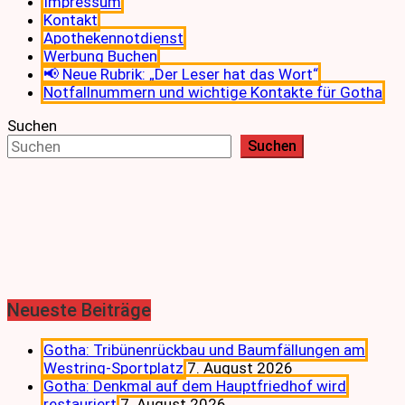
Impressum
Kontakt
Apothekennotdienst
Werbung Buchen
📢 Neue Rubrik: „Der Leser hat das Wort“
Notfallnummern und wichtige Kontakte für Gotha
Suchen
Suchen
Neueste Beiträge
Gotha: Tribünenrückbau und Baumfällungen am
Westring-Sportplatz
7. August 2026
Gotha: Denkmal auf dem Hauptfriedhof wird
restauriert
7. August 2026