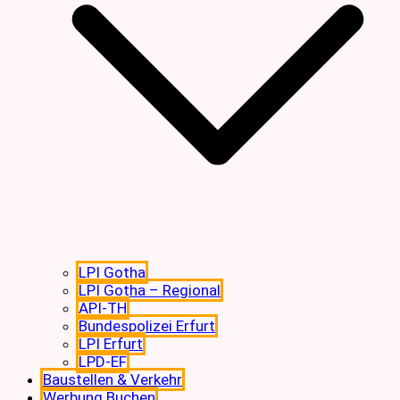
LPI Gotha
LPI Gotha – Regional
API-TH
Bundespolizei Erfurt
LPI Erfurt
LPD-EF
Baustellen & Verkehr
Werbung Buchen