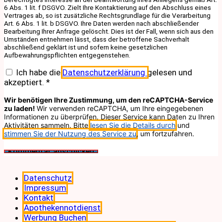
6 Abs. 1 lit. f DSGVO. Zielt Ihre Kontaktierung auf den Abschluss eines
Vertrages ab, so ist zusätzliche Rechtsgrundlage für die Verarbeitung
Art. 6 Abs. 1 lit. b DSGVO. Ihre Daten werden nach abschließender
Bearbeitung Ihrer Anfrage gelöscht. Dies ist der Fall, wenn sich aus den
Umständen entnehmen lässt, dass der betroffene Sachverhalt
abschließend geklärt ist und sofern keine gesetzlichen
Aufbewahrungspflichten entgegenstehen.
Ich habe die
Datenschutzerklärung
gelesen und
akzeptiert.
*
Wir benötigen Ihre Zustimmung, um den reCAPTCHA-Service
zu laden!
Wir verwenden reCAPTCHA, um Ihre eingegebenen
Informationen zu überprüfen. Dieser Service kann Daten zu Ihren
Aktivitäten sammeln. Bitte
lesen Sie die Details durch
und
stimmen Sie der Nutzung des Service zu
, um fortzufahren.
Datenschutz
Impressum
Kontakt
Apothekennotdienst
Werbung Buchen