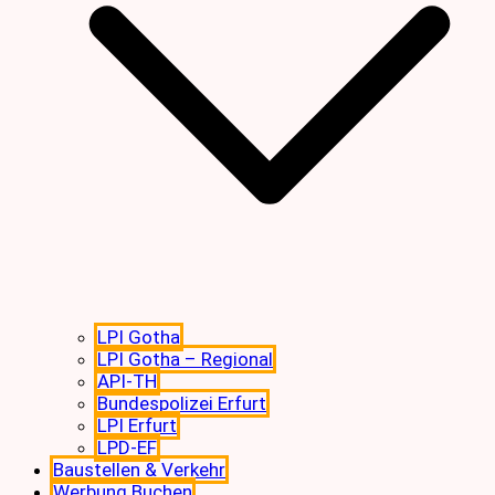
LPI Gotha
LPI Gotha – Regional
API-TH
Bundespolizei Erfurt
LPI Erfurt
LPD-EF
Baustellen & Verkehr
Werbung Buchen