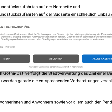
ndstückszufahrten auf der Nordseite und
dstückszufahrten auf der Südseite einschließlich Einbau 
rungen
 mussten etwa 12 km innerörtliche Verkehrsumleitung, ein 
eimarer Straße, die knapp vorhanden Kurzzeitparkplätze in 
 das Baufeld für 36 Wochen in Kauf genommen werden.
 Gotha-Ost, verfolgt die Stadtverwaltung das Ziel einer Be
rzu werden gerade die entsprechenden Vorbereitungen veran
Anwohnerinnen und Anwohnern sowie vor allem auch den Pend