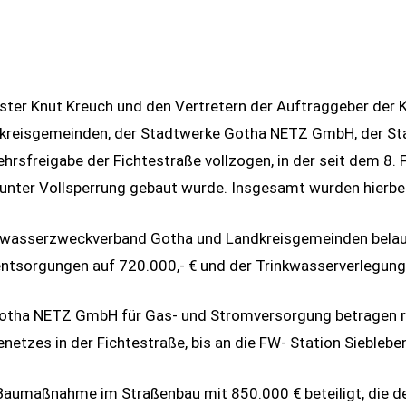
ister Knut Kreuch und den Vertretern der Auftraggeber d
reisgemeinden, der Stadtwerke Gotha NETZ GmbH, der Sta
hrsfreigabe der Fichtestraße vollzogen, in der seit dem 8
nter Vollsperrung gebaut wurde. Insgesamt wurden hierbei r
bwasserzweckverband Gotha und Landkreisgemeinden belauf
ntsorgungen auf 720.000,- € und der Trinkwasserverlegung
 Gotha NETZ GmbH für Gas- und Stromversorgung betragen ru
zes in der Fichtestraße, bis an die FW- Station Siebleben 
 Baumaßnahme im Straßenbau mit 850.000 € beteiligt, die d