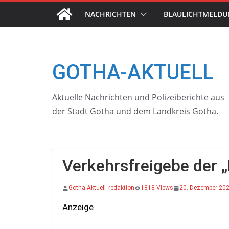
Skip
NACHRICHTEN
BLAULICHTMELD
to
content
GOTHA-AKTUELL
Aktuelle Nachrichten und Polizeiberichte aus
der Stadt Gotha und dem Landkreis Gotha.
Verkehrsfreigebe der 
Gotha-Aktuell_redaktion
1818 Views
20. Dezember 20
Anzeige