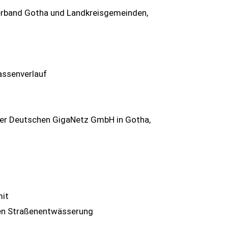
rband Gotha und Landkreisgemeinden,
assenverlauf
der Deutschen GigaNetz GmbH in Gotha,
mit
en Straßenentwässerung