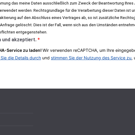
immung das meine Daten ausschließlich zum Zweck der Beantwortung Ihres 
rwendet werden. Rechtsgrundlage für die Verarbeitung dieser Daten ist un
taktierung auf den Abschluss eines Vertrages ab, so ist zusätzliche Rechtsgr
 Anfrage gelöscht. Dies ist der Fall, wenn sich aus den Umständen entnehm
pflichten entgegenstehen.
 und akzeptiert.
*
A-Service zu laden!
Wir verwenden reCAPTCHA, um Ihre eingegeben
 Sie die Details durch
und
stimmen Sie der Nutzung des Service zu
,