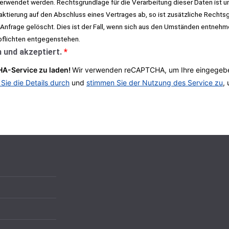
rwendet werden. Rechtsgrundlage für die Verarbeitung dieser Daten ist un
taktierung auf den Abschluss eines Vertrages ab, so ist zusätzliche Rechtsgr
 Anfrage gelöscht. Dies ist der Fall, wenn sich aus den Umständen entnehm
pflichten entgegenstehen.
 und akzeptiert.
*
A-Service zu laden!
Wir verwenden reCAPTCHA, um Ihre eingegeben
 Sie die Details durch
und
stimmen Sie der Nutzung des Service zu
,