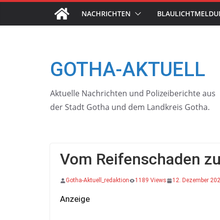
Skip
NACHRICHTEN
BLAULICHTMELD
to
content
GOTHA-AKTUELL
Aktuelle Nachrichten und Polizeiberichte aus
der Stadt Gotha und dem Landkreis Gotha.
Vom Reifenschaden z
Gotha-Aktuell_redaktion
1189 Views
12. Dezember 20
Anzeige