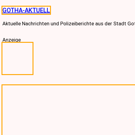
Skip
GOTHA-AKTUELL
to
content
Aktuelle Nachrichten und Polizeiberichte aus der Stadt G
Anzeige