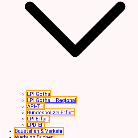
LPI Gotha
LPI Gotha – Regional
API-TH
Bundespolizei Erfurt
LPI Erfurt
LPD-EF
Baustellen & Verkehr
Werbung Buchen