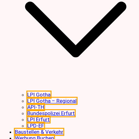
LPI Gotha
LPI Gotha – Regional
API-TH
Bundespolizei Erfurt
LPI Erfurt
LPD-EF
Baustellen & Verkehr
Werbung Buchen