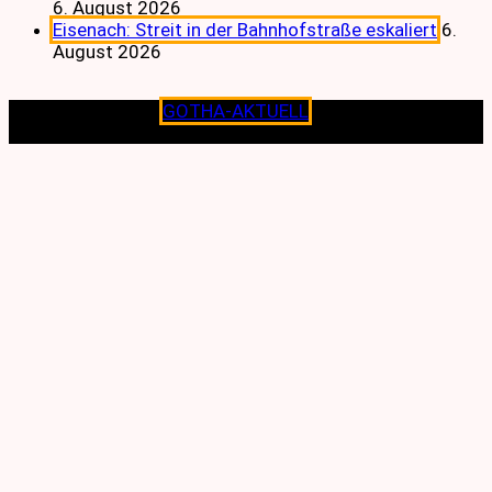
6. August 2026
Eisenach: Streit in der Bahnhofstraße eskaliert
6.
August 2026
Copyright © 2026
GOTHA-AKTUELL
.|Seit jeher dem
Lokalen verpflichtet.