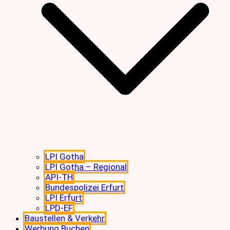
LPI Gotha
LPI Gotha – Regional
API-TH
Bundespolizei Erfurt
LPI Erfurt
LPD-EF
Baustellen & Verkehr
Werbung Buchen