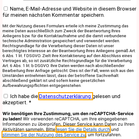
Name, E-Mail-Adresse und Website in diesem Browser
für meinen nächsten Kommentar speichern.
Mit der Nutzung dieses Formulars erteile ich meine Zustimmung das
meine Daten ausschließlich zum Zweck der Beantwortung Ihres
Anliegens bzw. für die Kontaktaufnahme und die damit verbundene
technische Administration gespeichert und verwendet werden.
Rechtsgrundlage für die Verarbeitung dieser Daten ist unser
berechtigtes Interesse an der Beantwortung Ihres Anliegens gemäß Art.
6 Abs. 1 lit. f DSGVO. Zielt Ihre Kontaktierung auf den Abschluss eines
Vertrages ab, so ist zusätzliche Rechtsgrundlage für die Verarbeitung
Art. 6 Abs. 1 lit. b DSGVO. Ihre Daten werden nach abschließender
Bearbeitung Ihrer Anfrage gelöscht. Dies ist der Fall, wenn sich aus den
Umständen entnehmen lässt, dass der betroffene Sachverhalt
abschließend geklärt ist und sofern keine gesetzlichen
Aufbewahrungspflichten entgegenstehen.
Ich habe die
Datenschutzerklärung
gelesen und
akzeptiert.
*
Wir benötigen Ihre Zustimmung, um den reCAPTCHA-Service
zu laden!
Wir verwenden reCAPTCHA, um Ihre eingegebenen
Informationen zu überprüfen. Dieser Service kann Daten zu Ihren
Aktivitäten sammeln. Bitte
lesen Sie die Details durch
und
stimmen Sie der Nutzung des Service zu
, um fortzufahren.