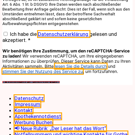
Art. 6 Abs. 1 lit. b DSGVO. Ihre Daten werden nach abschließender
Bearbeitung Ihrer Anfrage gelöscht. Dies ist der Fall, wenn sich aus den
Umständen entnehmen lässt, dass der betroffene Sachverhalt
abschließend geklärt ist und sofern keine gesetzlichen
Aufbewahrungspflichten entgegenstehen.
Ich habe die
Datenschutzerklärung
gelesen und
akzeptiert.
*
Wir benötigen Ihre Zustimmung, um den reCAPTCHA-Service
zu laden!
Wir verwenden reCAPTCHA, um Ihre eingegebenen
Informationen zu überprüfen. Dieser Service kann Daten zu Ihren
Aktivitäten sammeln. Bitte
lesen Sie die Details durch
und
stimmen Sie der Nutzung des Service zu
, um fortzufahren.
Datenschutz
Impressum
Kontakt
Apothekennotdienst
Werbung Buchen
📢 Neue Rubrik: „Der Leser hat das Wort“
Notfallnummern und wichtige Kontakte für Gotha