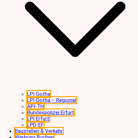
LPI Gotha
LPI Gotha – Regional
API-TH
Bundespolizei Erfurt
LPI Erfurt
LPD-EF
Baustellen & Verkehr
Werbung Buchen