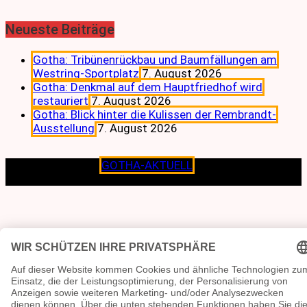
Neueste Beiträge
Gotha: Tribünenrückbau und Baumfällungen am
Westring-Sportplatz
7. August 2026
Gotha: Denkmal auf dem Hauptfriedhof wird
restauriert
7. August 2026
Gotha: Blick hinter die Kulissen der Rembrandt-
Ausstellung
7. August 2026
Copyright © 2026
GOTHA-AKTUELL
.|Seit jeher dem
Lokalen verpflichtet.