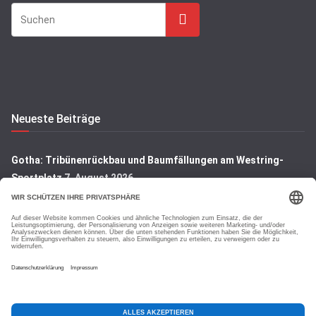
Suchen
Neueste Beiträge
Gotha: Tribünenrückbau und Baumfällungen am Westring-
Sportplatz
7. August 2026
Gotha: Denkmal auf dem Hauptfriedhof wird restauriert
7.
August 2026
Gotha: Blick hinter die Kulissen der Rembrandt-Ausstellung
7.
August 2026