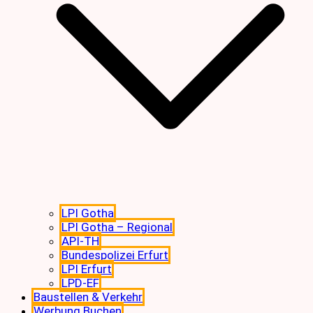
LPI Gotha
LPI Gotha – Regional
API-TH
Bundespolizei Erfurt
LPI Erfurt
LPD-EF
Baustellen & Verkehr
Werbung Buchen