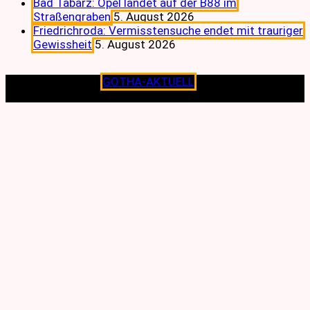
Bad Tabarz: Opel landet auf der B88 im
Straßengraben
5. August 2026
Friedrichroda: Vermisstensuche endet mit trauriger
Gewissheit
5. August 2026
Copyright © 2026
GOTHA-AKTUELL
.|Seit jeher dem
Lokalen verpflichtet.