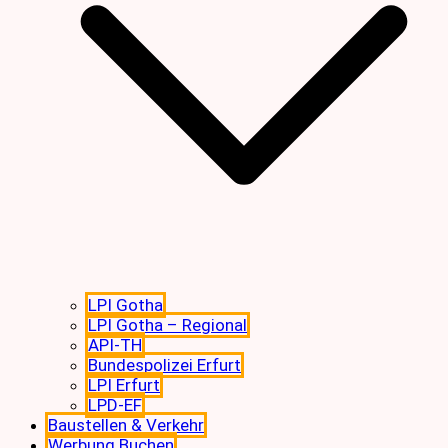
LPI Gotha
LPI Gotha – Regional
API-TH
Bundespolizei Erfurt
LPI Erfurt
LPD-EF
Baustellen & Verkehr
Werbung Buchen