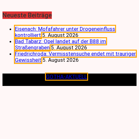
Neueste Beiträge
Eisenach: Mofafahrer unter Drogeneinfluss
kontrolliert
5. August 2026
Bad Tabarz: Opel landet auf der B88 im
Straßengraben
5. August 2026
Friedrichroda: Vermisstensuche endet mit trauriger
Gewissheit
5. August 2026
Copyright © 2026
GOTHA-AKTUELL
.|Seit jeher dem
Lokalen verpflichtet.