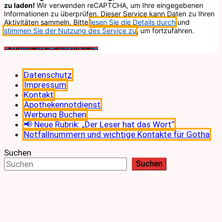
zu laden!
Wir verwenden reCAPTCHA, um Ihre eingegebenen
Informationen zu überprüfen. Dieser Service kann Daten zu Ihren
Aktivitäten sammeln. Bitte
lesen Sie die Details durch
und
stimmen Sie der Nutzung des Service zu
, um fortzufahren.
Datenschutz
Impressum
Kontakt
Apothekennotdienst
Werbung Buchen
📢 Neue Rubrik: „Der Leser hat das Wort“
Notfallnummern und wichtige Kontakte für Gotha
Suchen
Suchen