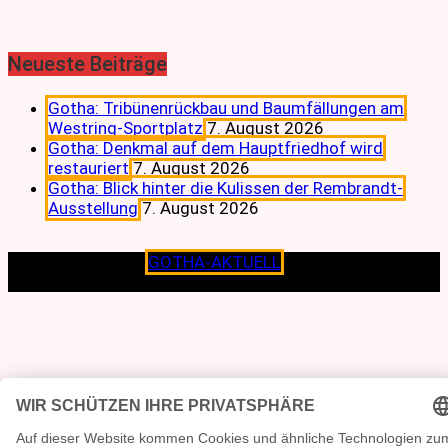
Neueste Beiträge
Gotha: Tribünenrückbau und Baumfällungen am
Westring-Sportplatz
7. August 2026
Gotha: Denkmal auf dem Hauptfriedhof wird
restauriert
7. August 2026
Gotha: Blick hinter die Kulissen der Rembrandt-
Ausstellung
7. August 2026
Copyright © 2026
GOTHA-AKTUELL
.|Seit jeher dem
Lokalen verpflichtet.