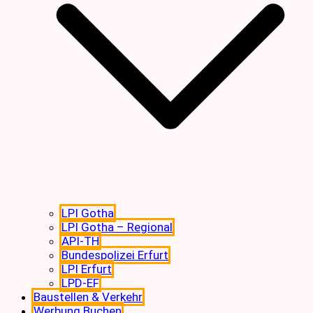
LPI Gotha
LPI Gotha – Regional
API-TH
Bundespolizei Erfurt
LPI Erfurt
LPD-EF
Baustellen & Verkehr
Werbung Buchen