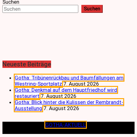
Suchen
Suchen
Neueste Beiträge
Gotha: Tribünenrückbau und Baumfällungen am
Westring-Sportplatz
7. August 2026
Gotha: Denkmal auf dem Hauptfriedhof wird
restauriert
7. August 2026
Gotha: Blick hinter die Kulissen der Rembrandt-
Ausstellung
7. August 2026
Copyright © 2026
GOTHA-AKTUELL
.|Seit jeher dem
Lokalen verpflichtet.