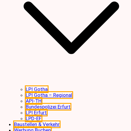
LPI Gotha
LPI Gotha – Regional
API-TH
Bundespolizei Erfurt
LPI Erfurt
LPD-EF
Baustellen & Verkehr
Werbung Buchen