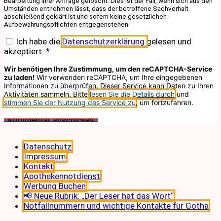
Bearbeitung Ihrer Anfrage gelöscht. Dies ist der Fall, wenn sich aus den
Umständen entnehmen lässt, dass der betroffene Sachverhalt
abschließend geklärt ist und sofern keine gesetzlichen
Aufbewahrungspflichten entgegenstehen.
Ich habe die
Datenschutzerklärung
gelesen und
akzeptiert.
*
Wir benötigen Ihre Zustimmung, um den reCAPTCHA-Service
zu laden!
Wir verwenden reCAPTCHA, um Ihre eingegebenen
Informationen zu überprüfen. Dieser Service kann Daten zu Ihren
Aktivitäten sammeln. Bitte
lesen Sie die Details durch
und
stimmen Sie der Nutzung des Service zu
, um fortzufahren.
Datenschutz
Impressum
Kontakt
Apothekennotdienst
Werbung Buchen
📢 Neue Rubrik: „Der Leser hat das Wort“
Notfallnummern und wichtige Kontakte für Gotha