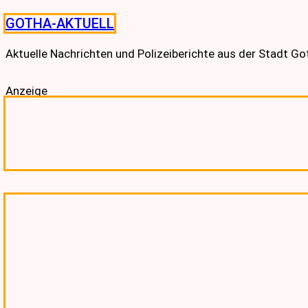
Skip
GOTHA-AKTUELL
to
content
Aktuelle Nachrichten und Polizeiberichte aus der Stadt G
Anzeige