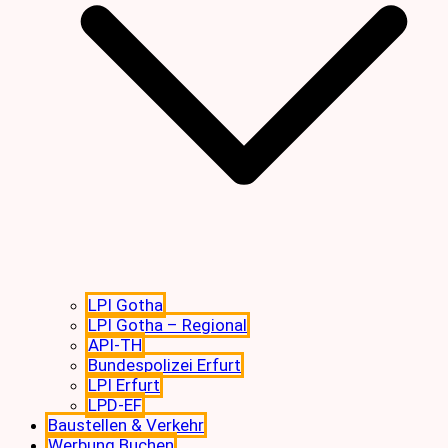
LPI Gotha
LPI Gotha – Regional
API-TH
Bundespolizei Erfurt
LPI Erfurt
LPD-EF
Baustellen & Verkehr
Werbung Buchen