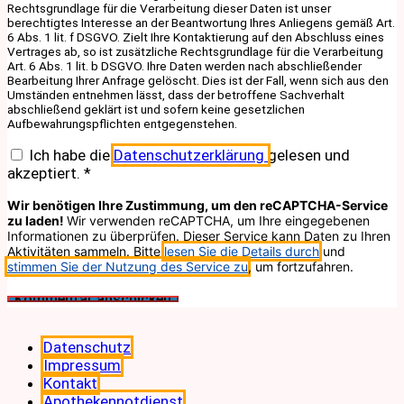
Rechtsgrundlage für die Verarbeitung dieser Daten ist unser
berechtigtes Interesse an der Beantwortung Ihres Anliegens gemäß Art.
6 Abs. 1 lit. f DSGVO. Zielt Ihre Kontaktierung auf den Abschluss eines
Vertrages ab, so ist zusätzliche Rechtsgrundlage für die Verarbeitung
Art. 6 Abs. 1 lit. b DSGVO. Ihre Daten werden nach abschließender
Bearbeitung Ihrer Anfrage gelöscht. Dies ist der Fall, wenn sich aus den
Umständen entnehmen lässt, dass der betroffene Sachverhalt
abschließend geklärt ist und sofern keine gesetzlichen
Aufbewahrungspflichten entgegenstehen.
Ich habe die
Datenschutzerklärung
gelesen und
akzeptiert.
*
Wir benötigen Ihre Zustimmung, um den reCAPTCHA-Service
zu laden!
Wir verwenden reCAPTCHA, um Ihre eingegebenen
Informationen zu überprüfen. Dieser Service kann Daten zu Ihren
Aktivitäten sammeln. Bitte
lesen Sie die Details durch
und
stimmen Sie der Nutzung des Service zu
, um fortzufahren.
Datenschutz
Impressum
Kontakt
Apothekennotdienst