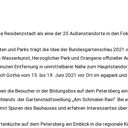
e Residenzstadt als eine der 25 Außenstandorte in den Fok
n und Parks trägt die Idee der Bundesgartenschau 2021 von
n Wasserkunst, Herzoglicher Park und Orangerie offizieller
minuten Entfernung in unmittelbarer Nähe zum Hauptstando
ch Gotha vom 15. bis 19. Juni 2021 vor Ort im egapark und
n die Besucher in der Bildungsbox auf dem Petersberg ein
lands: der Gartenstadtsiedlung „Am Schmalen Rain“. Bei e
r mit Spuren des Bauhauses und erfahren Interessantes übe
enküche auf dem Petersberg ein Einblick in die regionale K