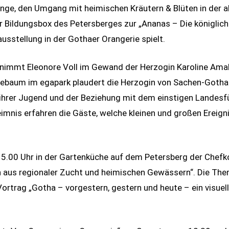
Lange, den Umgang mit heimischen Kräutern & Blüten in der 
er Bildungsbox des Petersberges zur „Ananas – Die königlic
usstellung in der Gothaer Orangerie spielt.
nimmt Eleonore Voll im Gewand der Herzogin Karoline Amalie
sebaum im egapark plaudert die Herzogin von Sachen-Goth
 ihrer Jugend und der Beziehung mit dem einstigen Landes
is erfahren die Gäste, welche kleinen und großen Ereigni
 15.00 Uhr in der Gartenküche auf dem Petersberg der Chefk
h aus regionaler Zucht und heimischen Gewässern“. Die Th
rtrag „Gotha – vorgestern, gestern und heute – ein visuel