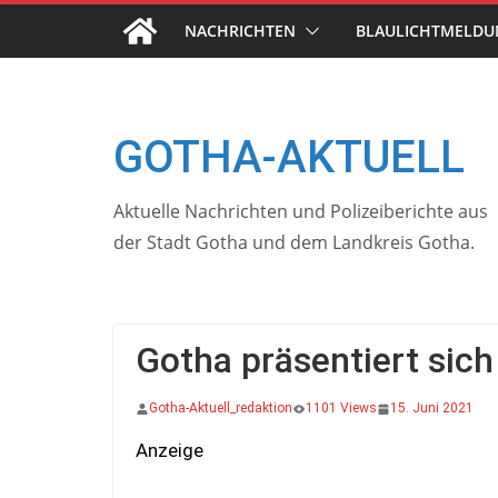
Skip
NACHRICHTEN
BLAULICHTMELD
to
content
GOTHA-AKTUELL
Aktuelle Nachrichten und Polizeiberichte aus
der Stadt Gotha und dem Landkreis Gotha.
Gotha präsentiert sic
Gotha-Aktuell_redaktion
1101 Views
15. Juni 2021
Anzeige