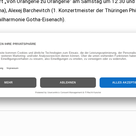
rt „Von Orangerie zu Orangerie“ am Samstag um 12.30 und
a), Alexej Barchevitch (1. Konzertmeister der Thüringen P
Philharmonie Gotha-Eisenach).
rforderliche Felder sind mit
*
markiert