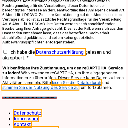
technische Administration gespeichert und verwendet werden.
Rechtsgrundlage für die Verarbeitung dieser Daten ist unser
berechtigtes Interesse an der Beantwortung Ihres Anliegens gemäß Art.
6 Abs. 1 lit. f DSGVO. Zielt Ihre Kontaktierung auf den Abschluss eines
Vertrages ab, so ist zusätzliche Rechtsgrundlage für die Verarbeitung
Art. 6 Abs. 1 lit. b DSGVO. Ihre Daten werden nach abschließender
Bearbeitung Ihrer Anfrage gelöscht. Dies ist der Fall, wenn sich aus den
Umständen entnehmen lässt, dass der betroffene Sachverhalt
abschließend geklärt ist und sofern keine gesetzlichen
Aufbewahrungspflichten entgegenstehen.
Ich habe die
Datenschutzerklärung
gelesen und
akzeptiert.
*
Wir benötigen Ihre Zustimmung, um den reCAPTCHA-Service
zu laden!
Wir verwenden reCAPTCHA, um Ihre eingegebenen
Informationen zu überprüfen. Dieser Service kann Daten zu Ihren
Aktivitäten sammeln. Bitte
lesen Sie die Details durch
und
stimmen Sie der Nutzung des Service zu
, um fortzufahren.
Datenschutz
Impressum
Kontakt