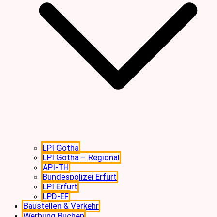
LPI Gotha
LPI Gotha – Regional
API-TH
Bundespolizei Erfurt
LPI Erfurt
LPD-EF
Baustellen & Verkehr
Werbung Buchen