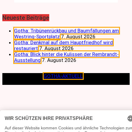
Neueste Beiträge
Gotha: Tribünenrückbau und Baumfällungen am
Westring-Sportplatz
7. August 2026
Gotha: Denkmal auf dem Hauptfriedhof wird
restauriert
7. August 2026
Gotha: Blick hinter die Kulissen der Rembrandt-
Ausstellung
7. August 2026
Copyright © 2026
GOTHA-AKTUELL
.|Seit jeher dem
Lokalen verpflichtet.