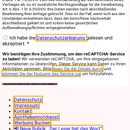
Vertrages ab, so ist zusätzliche Rechtsgrundlage für die Verarbeitung
Art. 6 Abs. 1 lit. b DSGVO. Ihre Daten werden nach abschließender
Bearbeitung Ihrer Anfrage gelöscht. Dies ist der Fall, wenn sich aus den
Umständen entnehmen lässt, dass der betroffene Sachverhalt
abschließend geklärt ist und sofern keine gesetzlichen
Aufbewahrungspflichten entgegenstehen.
Ich habe die
Datenschutzerklärung
gelesen und
akzeptiert.
*
Wir benötigen Ihre Zustimmung, um den reCAPTCHA-Service
zu laden!
Wir verwenden reCAPTCHA, um Ihre eingegebenen
Informationen zu überprüfen. Dieser Service kann Daten zu Ihren
Aktivitäten sammeln. Bitte
lesen Sie die Details durch
und
stimmen Sie der Nutzung des Service zu
, um fortzufahren.
Datenschutz
Impressum
Kontakt
Apothekennotdienst
Werbung Buchen
📢 Neue Rubrik: „Der Leser hat das Wort“