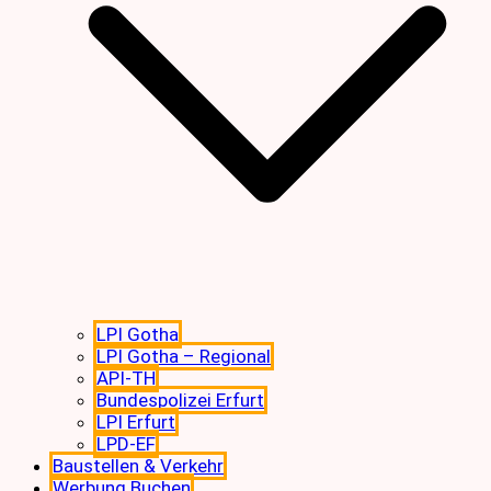
LPI Gotha
LPI Gotha – Regional
API-TH
Bundespolizei Erfurt
LPI Erfurt
LPD-EF
Baustellen & Verkehr
Werbung Buchen