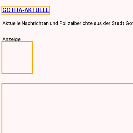
Skip
GOTHA-AKTUELL
to
content
Aktuelle Nachrichten und Polizeiberichte aus der Stadt G
Anzeige