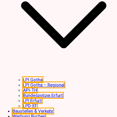
LPI Gotha
LPI Gotha – Regional
API-TH
Bundespolizei Erfurt
LPI Erfurt
LPD-EF
Baustellen & Verkehr
Werbung Buchen