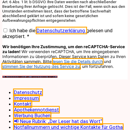
Art. 6 Abs. 1 lit. b DSGVO. Ihre Daten werden nach abschließender
Bearbeitung Ihrer Anfrage gelöscht. Dies ist der Fall, wenn sich aus den
Umständen entnehmen lässt, dass der betroffene Sachverhalt
abschließend geklärt ist und sofern keine gesetzlichen
Aufbewahrungspflichten entgegenstehen.
Ich habe die
Datenschutzerklärung
gelesen und
akzeptiert.
*
Wir benötigen Ihre Zustimmung, um den reCAPTCHA-Service
zu laden!
Wir verwenden reCAPTCHA, um Ihre eingegebenen
Informationen zu überprüfen. Dieser Service kann Daten zu Ihren
Aktivitäten sammeln. Bitte
lesen Sie die Details durch
und
stimmen Sie der Nutzung des Service zu
, um fortzufahren.
Datenschutz
Impressum
Kontakt
Apothekennotdienst
Werbung Buchen
📢 Neue Rubrik: „Der Leser hat das Wort“
Notfallnummern und wichtige Kontakte für Gotha