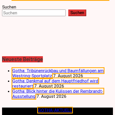
Suchen
Suchen
Neueste Beiträge
Gotha: Tribünenrückbau und Baumfällungen am
Westring-Sportplatz
7. August 2026
Gotha: Denkmal auf dem Hauptfriedhof wird
restauriert
7. August 2026
Gotha: Blick hinter die Kulissen der Rembrandt-
Ausstellung
7. August 2026
Copyright © 2026
GOTHA-AKTUELL
.|Seit jeher dem