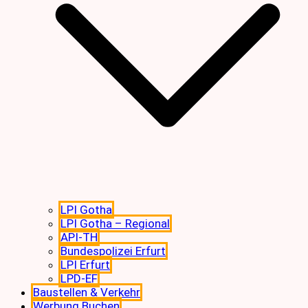
LPI Gotha
LPI Gotha – Regional
API-TH
Bundespolizei Erfurt
LPI Erfurt
LPD-EF
Baustellen & Verkehr
Werbung Buchen