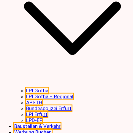
LPI Gotha
LPI Gotha – Regional
API-TH
Bundespolizei Erfurt
LPI Erfurt
LPD-EF
Baustellen & Verkehr
Werbung Buchen