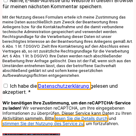
Name, E-Mail-Adresse und Website in diesem Browser
für meinen nächsten Kommentar speichern.
Mit der Nutzung dieses Formulars erteile ich meine Zustimmung das
meine Daten ausschließlich zum Zweck der Beantwortung Ihres
Anliegens bzw. für die Kontaktaufnahme und die damit verbundene
technische Administration gespeichert und verwendet werden.
Rechtsgrundlage für die Verarbeitung dieser Daten ist unser
berechtigtes Interesse an der Beantwortung Ihres Anliegens gemäß Art.
6 Abs. 1 lit. f DSGVO. Zielt Ihre Kontaktierung auf den Abschluss eines
Vertrages ab, so ist zusätzliche Rechtsgrundlage für die Verarbeitung
Art. 6 Abs. 1 lit. b DSGVO. Ihre Daten werden nach abschließender
Bearbeitung Ihrer Anfrage gelöscht. Dies ist der Fall, wenn sich aus den
Umständen entnehmen lässt, dass der betroffene Sachverhalt
abschließend geklärt ist und sofern keine gesetzlichen
Aufbewahrungspflichten entgegenstehen.
Ich habe die
Datenschutzerklärung
gelesen und
akzeptiert.
*
Wir benötigen Ihre Zustimmung, um den reCAPTCHA-Service
zu laden!
Wir verwenden reCAPTCHA, um Ihre eingegebenen
Informationen zu überprüfen. Dieser Service kann Daten zu Ihren
Aktivitäten sammeln. Bitte
lesen Sie die Details durch
und
stimmen Sie der Nutzung des Service zu
, um fortzufahren.