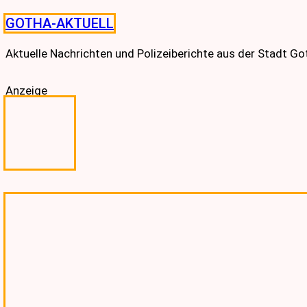
Skip
GOTHA-AKTUELL
to
content
Aktuelle Nachrichten und Polizeiberichte aus der Stadt G
Anzeige