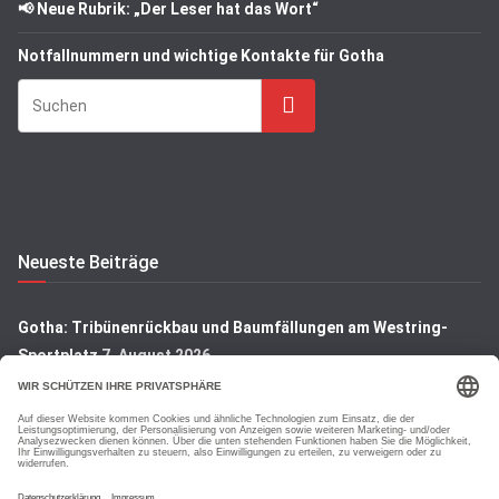
📢 Neue Rubrik: „Der Leser hat das Wort“
Notfallnummern und wichtige Kontakte für Gotha
Suchen
Neueste Beiträge
Gotha: Tribünenrückbau und Baumfällungen am Westring-
Sportplatz
7. August 2026
Gotha: Denkmal auf dem Hauptfriedhof wird restauriert
7.
August 2026
Gotha: Blick hinter die Kulissen der Rembrandt-Ausstellung
7.