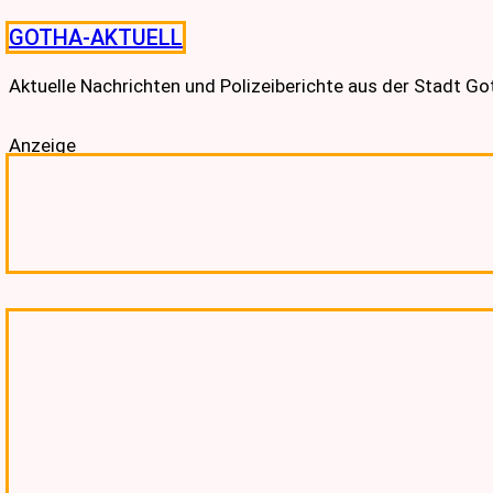
Skip
GOTHA-AKTUELL
to
content
Aktuelle Nachrichten und Polizeiberichte aus der Stadt G
Anzeige