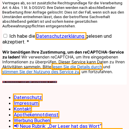
Vertrages ab, so ist zusätzliche Rechtsgrundlage für die Verarbeitung
Art. 6 Abs. 1 lit. b DSGVO. Ihre Daten werden nach abschließender
Bearbeitung Ihrer Anfrage gelöscht. Dies ist der Fall, wenn sich aus den
Umständen entnehmen lässt, dass der betroffene Sachverhalt
abschließend geklärt ist und sofern keine gesetzlichen
Aufbewahrungspflichten entgegenstehen.
Ich habe die
Datenschutzerklärung
gelesen und
akzeptiert.
*
Wir benötigen Ihre Zustimmung, um den reCAPTCHA-Service
zu laden!
Wir verwenden reCAPTCHA, um Ihre eingegebenen
Informationen zu überprüfen. Dieser Service kann Daten zu Ihren
Aktivitäten sammeln. Bitte
lesen Sie die Details durch
und
stimmen Sie der Nutzung des Service zu
, um fortzufahren.
Datenschutz
Impressum
Kontakt
Apothekennotdienst
Werbung Buchen
📢 Neue Rubrik: „Der Leser hat das Wort“