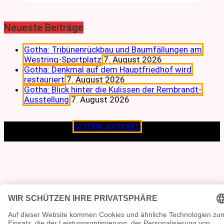
Neueste Beiträge
Gotha: Tribünenrückbau und Baumfällungen am
Westring-Sportplatz
7. August 2026
Gotha: Denkmal auf dem Hauptfriedhof wird
restauriert
7. August 2026
Gotha: Blick hinter die Kulissen der Rembrandt-
Ausstellung
7. August 2026
Copyright © 2026
GOTHA-AKTUELL
.|Seit jeher dem
Lokalen verpflichtet.