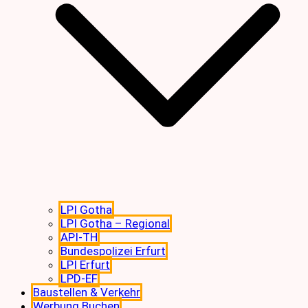
LPI Gotha
LPI Gotha – Regional
API-TH
Bundespolizei Erfurt
LPI Erfurt
LPD-EF
Baustellen & Verkehr
Werbung Buchen