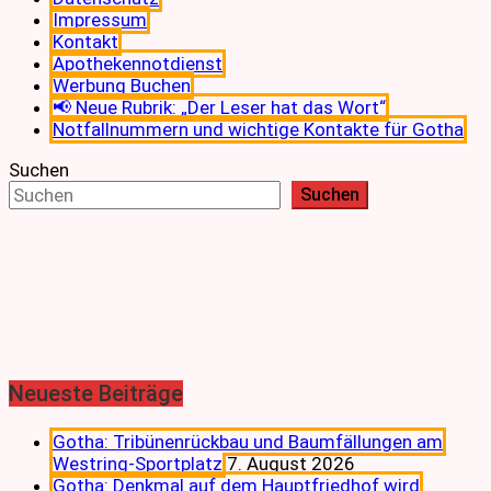
Impressum
Kontakt
Apothekennotdienst
Werbung Buchen
📢 Neue Rubrik: „Der Leser hat das Wort“
Notfallnummern und wichtige Kontakte für Gotha
Suchen
Suchen
Neueste Beiträge
Gotha: Tribünenrückbau und Baumfällungen am
Westring-Sportplatz
7. August 2026
Gotha: Denkmal auf dem Hauptfriedhof wird