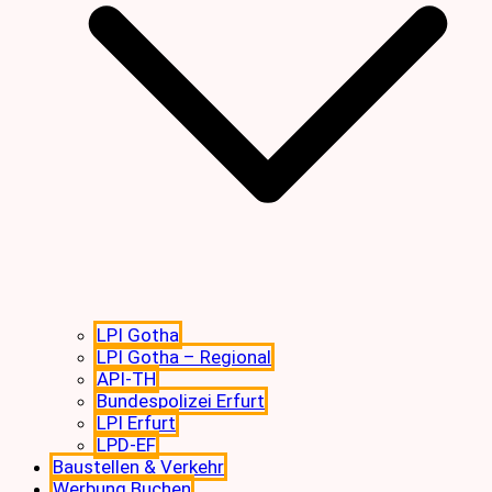
LPI Gotha
LPI Gotha – Regional
API-TH
Bundespolizei Erfurt
LPI Erfurt
LPD-EF
Baustellen & Verkehr
Werbung Buchen