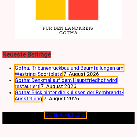
Neueste Beiträge
Gotha: Tribünenrückbau und Baumfällungen am
Westring-Sportplatz
7. August 2026
Gotha: Denkmal auf dem Hauptfriedhof wird
restauriert
7. August 2026
Gotha: Blick hinter die Kulissen der Rembrandt-
Ausstellung
7. August 2026
Copyright © 2026
GOTHA-AKTUELL
.|Seit jeher dem
Lokalen verpflichtet.