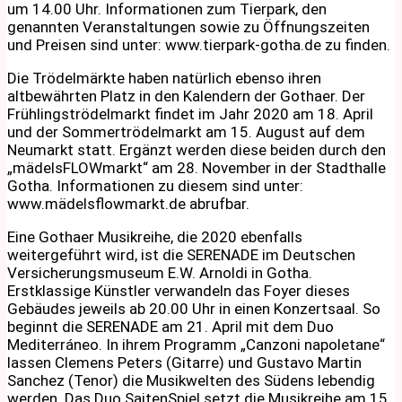
um 14.00 Uhr. Informationen zum Tierpark, den
genannten Veranstaltungen sowie zu Öffnungszeiten
und Preisen sind unter: www.tierpark-gotha.de zu finden.
Die Trödelmärkte haben natürlich ebenso ihren
altbewährten Platz in den Kalendern der Gothaer. Der
Frühlingströdelmarkt findet im Jahr 2020 am 18. April
und der Sommertrödelmarkt am 15. August auf dem
Neumarkt statt. Ergänzt werden diese beiden durch den
„mädelsFLOWmarkt“ am 28. November in der Stadthalle
Gotha. Informationen zu diesem sind unter:
www.mädelsflowmarkt.de abrufbar.
Eine Gothaer Musikreihe, die 2020 ebenfalls
weitergeführt wird, ist die SERENADE im Deutschen
Versicherungsmuseum E.W. Arnoldi in Gotha.
Erstklassige Künstler verwandeln das Foyer dieses
Gebäudes jeweils ab 20.00 Uhr in einen Konzertsaal. So
beginnt die SERENADE am 21. April mit dem Duo
Mediterráneo. In ihrem Programm „Canzoni napoletane“
lassen Clemens Peters (Gitarre) und Gustavo Martin
Sanchez (Tenor) die Musikwelten des Südens lebendig
werden. Das Duo SaitenSpiel setzt die Musikreihe am 15.