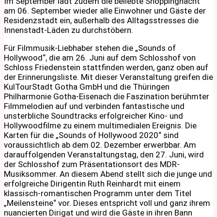
Im September lädt zudem die beliebte Shoppingnacht
am 06. September wieder alle Einwohner und Gäste der
Residenzstadt ein, außerhalb des Alltagsstresses die
Innenstadt-Läden zu durchstöbern.
Für Filmmusik-Liebhaber stehen die „Sounds of
Hollywood“, die am 26. Juni auf dem Schlosshof von
Schloss Friedenstein stattfinden werden, ganz oben auf
der Erinnerungsliste. Mit dieser Veranstaltung greifen die
KulTourStadt Gotha GmbH und die Thüringen
Philharmonie Gotha-Eisenach die Faszination berühmter
Filmmelodien auf und verbinden fantastische und
unsterbliche Soundtracks erfolgreicher Kino- und
Hollywoodfilme zu einem multimedialen Ereignis. Die
Karten für die „Sounds of Hollywood 2020“ sind
voraussichtlich ab dem 02. Dezember erwerbbar. Am
darauffolgenden Veranstaltungstag, den 27. Juni, wird
der Schlosshof zum Präsentationsort des MDR-
Musiksommer. An diesem Abend stellt sich die junge und
erfolgreiche Dirigentin Ruth Reinhardt mit einem
klassisch-romantischen Programm unter dem Titel
„Meilensteine“ vor. Dieses entspricht voll und ganz ihrem
nuancierten Dirigat und wird die Gäste in ihren Bann