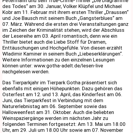
Petermann und sein True-Crime-Thriller „Die Diagramme
des Todes“ am 30. Januar, Volker Klüpfel und Michael
Kobr am 11. Februar mit ihrem ersten Thriller „Draussen“
und Joe Bausch mit seinem Buch „Gangsterblues“ am
07. März. Während die ersten drei Veranstaltungen ganz
im Zeichen der Kriminalität stehen, wird der Abschluss
der Lesereihe am 03. April romantisch, denn wie ein
Thriller bietet auch die Liebe Stoff für Dramen,
Enttäuschungen und Hochgefühle. Von diesen erzählt
Wladimir Kaminer in seinem Buch „Liebeserklärungen“.
Weitere Informationen zu den einzelnen Lesungen
können unter: www.gotha-adelt.de/lesen-live
nachgelesen werden.
Das Tierparkjahr im Tierpark Gotha präsentiert sich
ebenfalls mit einigen Höhepunkten. Dazu gehören das
Osterfest am 12. und 13. April, das Kinderfest am 06.
Juni, das Tierparkfest in Verbindung mit dem
Naturerlebnistag am 06. September sowie das
Halloweenfest am 31. Oktober. Auch die beliebten
Weinspaziergänge werden im nächsten Jahr zu
folgenden Terminen fortgesetzt: Am 13. Mai um 18.00
Uhr, am 29. Juli um 18.00 Uhr sowie am 07. November