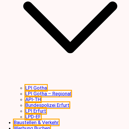
LPI Gotha
LPI Gotha – Regional
API-TH
Bundespolizei Erfurt
LPI Erfurt
LPD-EF
Baustellen & Verkehr
Werbung Buchen