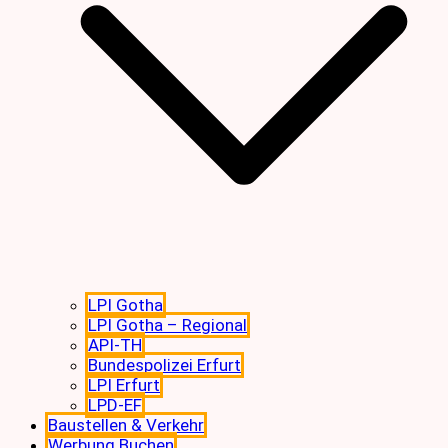
LPI Gotha
LPI Gotha – Regional
API-TH
Bundespolizei Erfurt
LPI Erfurt
LPD-EF
Baustellen & Verkehr
Werbung Buchen