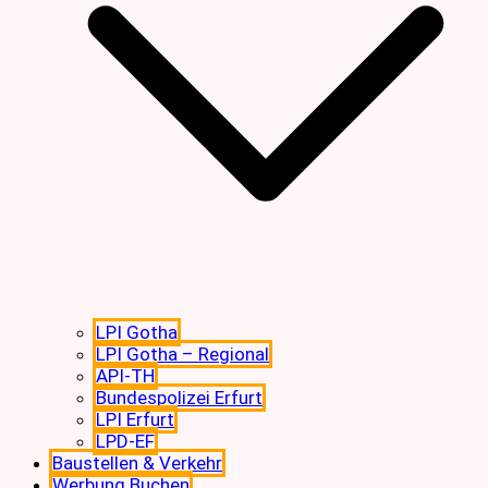
LPI Gotha
LPI Gotha – Regional
API-TH
Bundespolizei Erfurt
LPI Erfurt
LPD-EF
Baustellen & Verkehr
Werbung Buchen