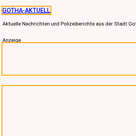
Skip
GOTHA-AKTUELL
to
content
Aktuelle Nachrichten und Polizeiberichte aus der Stadt G
Anzeige