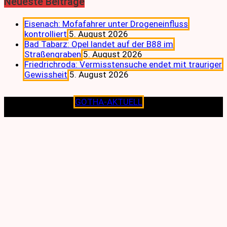
Neueste Beiträge
Eisenach: Mofafahrer unter Drogeneinfluss
kontrolliert
5. August 2026
Bad Tabarz: Opel landet auf der B88 im
Straßengraben
5. August 2026
Friedrichroda: Vermisstensuche endet mit trauriger
Gewissheit
5. August 2026
Copyright © 2026
GOTHA-AKTUELL
.|Seit jeher dem
Lokalen verpflichtet.