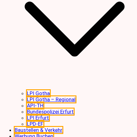
LPI Gotha
LPI Gotha – Regional
API-TH
Bundespolizei Erfurt
LPI Erfurt
LPD-EF
Baustellen & Verkehr
Werbung Buchen