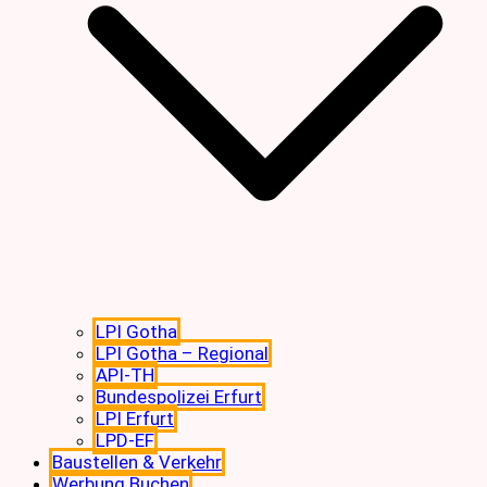
LPI Gotha
LPI Gotha – Regional
API-TH
Bundespolizei Erfurt
LPI Erfurt
LPD-EF
Baustellen & Verkehr
Werbung Buchen