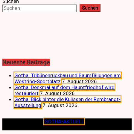
Suchen
Suchen
Neueste Beiträge
Gotha: Tribünenrückbau und Baumfällungen am
Westring-Sportplatz
7. August 2026
Gotha: Denkmal auf dem Hauptfriedhof wird
restauriert
7. August 2026
Gotha: Blick hinter die Kulissen der Rembrandt-
Ausstellung
7. August 2026
Copyright © 2026
GOTHA-AKTUELL
.|Seit jeher dem
Lokalen verpflichtet.