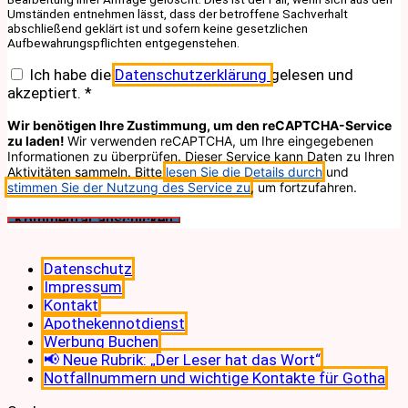
Umständen entnehmen lässt, dass der betroffene Sachverhalt
abschließend geklärt ist und sofern keine gesetzlichen
Aufbewahrungspflichten entgegenstehen.
Ich habe die
Datenschutzerklärung
gelesen und
akzeptiert.
*
Wir benötigen Ihre Zustimmung, um den reCAPTCHA-Service
zu laden!
Wir verwenden reCAPTCHA, um Ihre eingegebenen
Informationen zu überprüfen. Dieser Service kann Daten zu Ihren
Aktivitäten sammeln. Bitte
lesen Sie die Details durch
und
stimmen Sie der Nutzung des Service zu
, um fortzufahren.
Datenschutz
Impressum
Kontakt
Apothekennotdienst
Werbung Buchen
📢 Neue Rubrik: „Der Leser hat das Wort“
Notfallnummern und wichtige Kontakte für Gotha