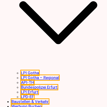
LPI Gotha
LPI Gotha – Regional
API-TH
Bundespolizei Erfurt
LPI Erfurt
LPD-EF
Baustellen & Verkehr
Werbung Buchen