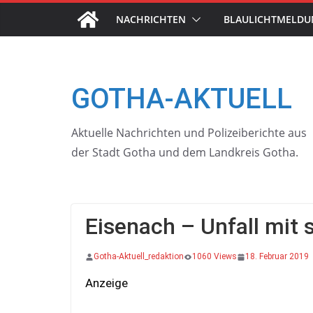
Skip
NACHRICHTEN
BLAULICHTMELD
to
content
GOTHA-AKTUELL
Aktuelle Nachrichten und Polizeiberichte aus
der Stadt Gotha und dem Landkreis Gotha.
Eisenach – Unfall mit
Gotha-Aktuell_redaktion
1060 Views
18. Februar 2019
Anzeige